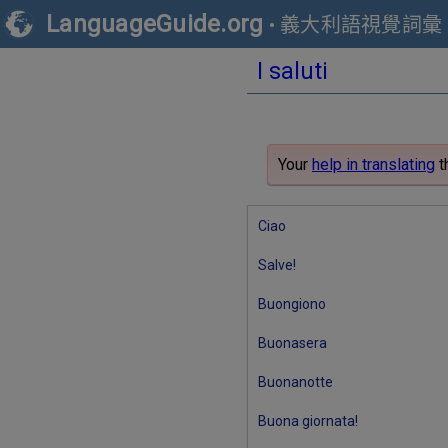
LanguageGuide.org
•
義大利語視覺詞彙
I saluti
Your
help in translating
t
Ciao
Salve!
Buongiono
Buonasera
Buonanotte
Buona giornata!