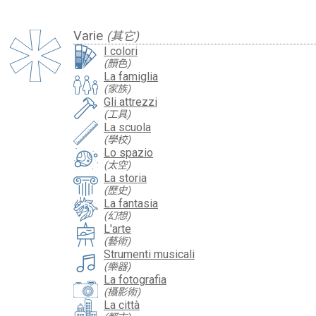
Varie
(其它)
I colori
(顏色)
La famiglia
(家族)
Gli attrezzi
(工具)
La scuola
(學校)
Lo spazio
(太空)
La storia
(歷史)
La fantasia
(幻想)
L'arte
(藝術)
Strumenti musicali
(樂器)
La fotografia
(攝影術)
La città