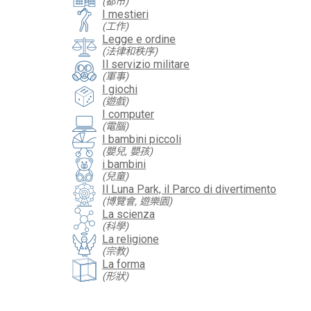
(都市)
I mestieri
(工作)
Legge e ordine
(法律和秩序)
Il servizio militare
(軍事)
I giochi
(遊戲)
I computer
(電腦)
I bambini piccoli
(嬰兒, 嬰孩)
i bambini
(兒童)
Il Luna Park, il Parco di divertimento
(博覽會, 遊樂園)
La scienza
(科學)
La religione
(宗教)
La forma
(形狀)