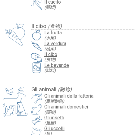
Il cucito
(縫紉)
Il cibo
(食物)
La frutta
(水果)
La verdura
(蔬菜)
Il cibo
(食物)
Le bevande
(飲料)
Gli animali
(動物)
Gli animali della fattoria
(農場動物)
Gli animali domestici
(寵物)
Gli insetti
(昆蟲)
Gli uccelli
(鳥)