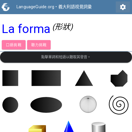
settings
LanguageGuide.org
•
義大利語視覺詞彙
La forma
(形狀)
口語挑戰
聽力挑戰
點擊單詞和短語以聽取其發音。