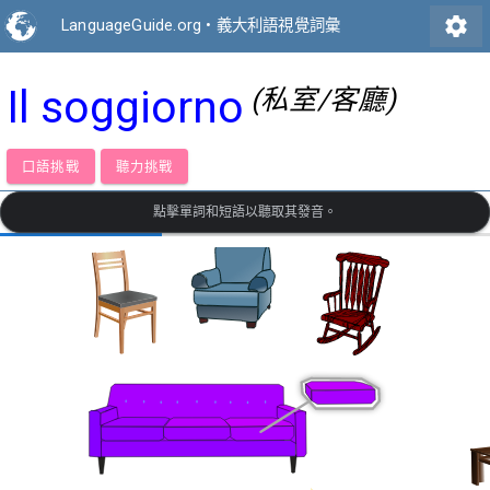
settings
LanguageGuide.org
•
義大利語視覺詞彙
Il soggiorno
(私室/客廳)
口語挑戰
聽力挑戰
點擊單詞和短語以聽取其發音。