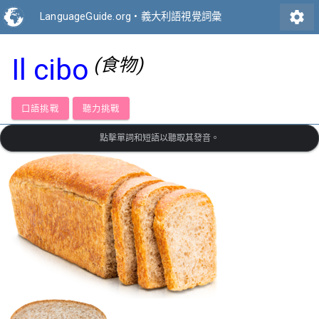
settings
LanguageGuide.org
•
義大利語視覺詞彙
Il cibo
(食物)
口語挑戰
聽力挑戰
點擊單詞和短語以聽取其發音。