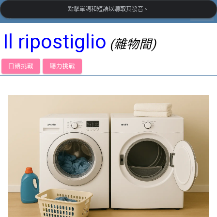
點擊單詞和短語以聽取其發音。
settings
LanguageGuide.org
•
義大利語視覺詞彙
Il ripostiglio
(雜物間)
口語挑戰
聽力挑戰