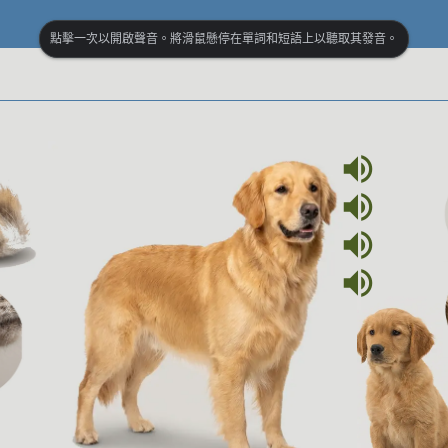
點擊一次以開啟聲音。將滑鼠懸停在單詞和短語上以聽取其發音。
volume_up
volume_up
volume_up
volume_up