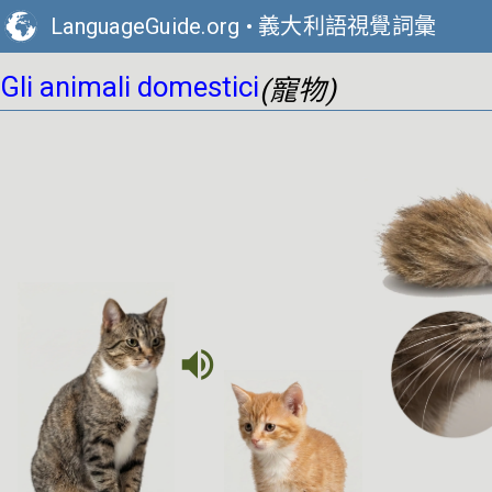
LanguageGuide.org
•
義大利語視覺詞彙
Gli animali domestici
(寵物)
volume_up