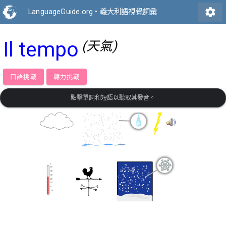
settings
LanguageGuide.org
•
義大利語視覺詞彙
Il tempo
(天氣)
口語挑戰
聽力挑戰
點擊單詞和短語以聽取其發音。