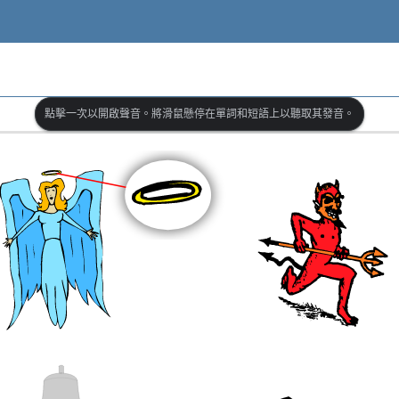
點擊一次以開啟聲音。將滑鼠懸停在單詞和短語上以聽取其發音。