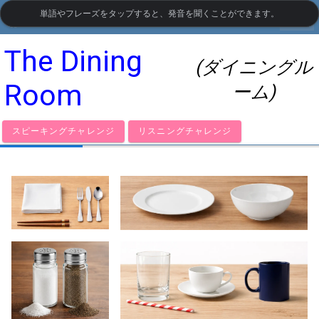
単語やフレーズをタップすると、発音を聞くことができます。
settings
LanguageGuide.org
•
イギリス英語の視覚語彙
The Dining
(ダイニングル
Room
ーム)
スピーキングチャレンジ
リスニングチャレンジ