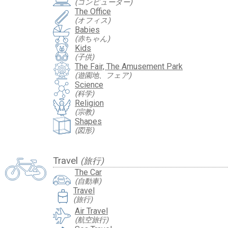
(コンピューター)
The Office
(オフィス)
Babies
(赤ちゃん)
Kids
(子供)
The Fair, The Amusement Park
(遊園地、フェア)
Science
(科学)
Religion
(宗教)
Shapes
(図形)
Travel
(旅行)
The Car
(自動車)
travel_luggage_and_bags
Travel
(旅行)
Air Travel
(航空旅行)