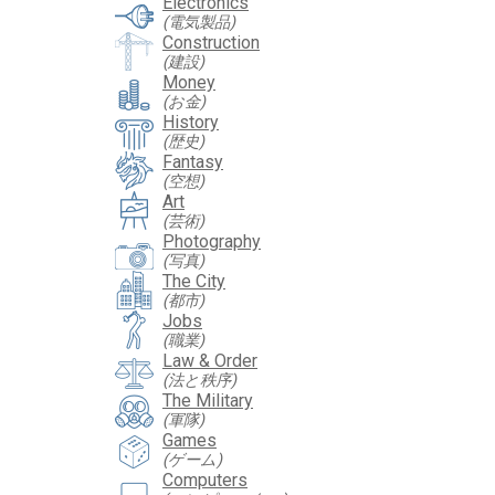
Electronics
(電気製品)
Construction
(建設)
Money
(お金)
History
(歴史)
Fantasy
(空想)
Art
(芸術)
Photography
(写真)
The City
(都市)
Jobs
(職業)
Law & Order
(法と秩序)
The Military
(軍隊)
Games
(ゲーム)
Computers