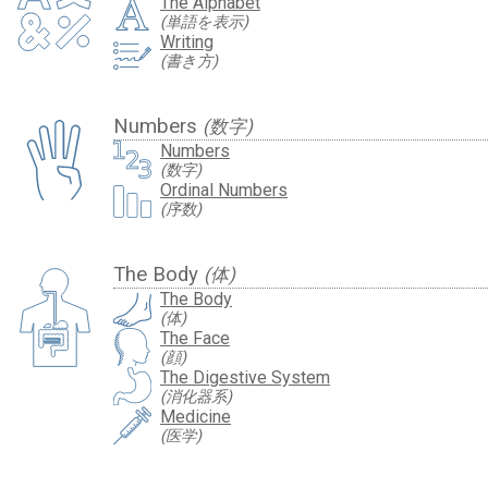
The Alphabet
(単語を表示)
Writing
(書き方)
Numbers
(数字)
Numbers
(数字)
Ordinal Numbers
(序数)
The Body
(体)
The Body
(体)
The Face
(顔)
The Digestive System
(消化器系)
Medicine
(医学)