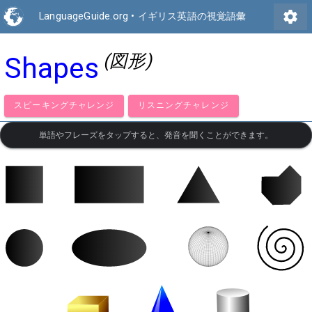
settings
LanguageGuide.org
•
イギリス英語の視覚語彙
(図形)
Shapes
スピーキングチャレンジ
リスニングチャレンジ
単語やフレーズをタップすると、発音を聞くことができます。