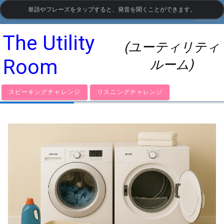
単語やフレーズをタップすると、発音を聞くことができます。
settings
LanguageGuide.org
•
イギリス英語の視覚語彙
The Utility
(ユーティリティ
Room
ルーム)
スピーキングチャレンジ
リスニングチャレンジ