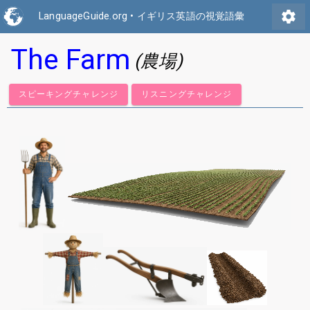
settings
LanguageGuide.org
•
イギリス英語の視覚語彙
The Farm
(農場)
スピーキングチャレンジ
リスニングチャレンジ