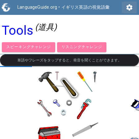
settings
LanguageGuide.org
•
イギリス英語の視覚語彙
(道具)
Tools
スピーキングチャレンジ
リスニングチャレンジ
単語やフレーズをタップすると、発音を聞くことができます。