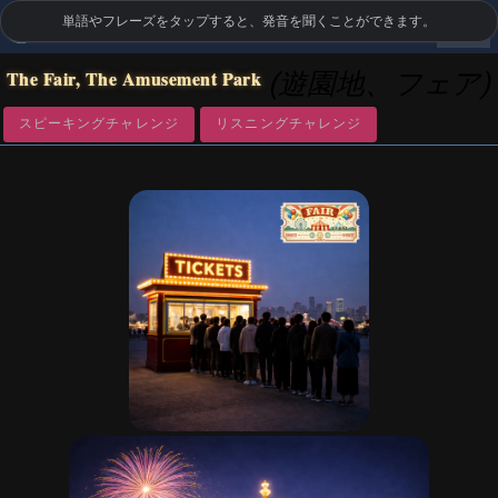
単語やフレーズをタップすると、発音を聞くことができます。
settings
LanguageGuide.org
•
イギリス英語の視覚語彙
The Fair, The Amusement Park
(遊園地、フェア)
スピーキングチャレンジ
リスニングチャレンジ