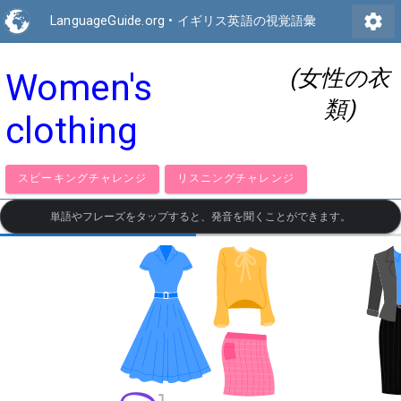
settings
LanguageGuide.org
•
イギリス英語の視覚語彙
(女性の衣
Women's
類)
clothing
スピーキングチャレンジ
リスニングチャレンジ
単語やフレーズをタップすると、発音を聞くことができます。