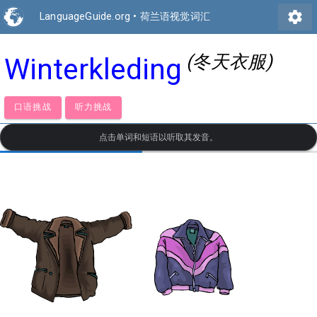
settings
LanguageGuide.org
•
荷兰语视觉词汇
(冬天衣服)
Winterkleding
口语挑战
听力挑战
点击单词和短语以听取其发音。