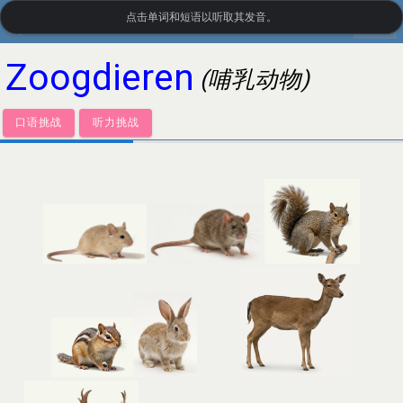
点击单词和短语以听取其发音。
settings
LanguageGuide.org
•
荷兰语视觉词汇
Zoogdieren
(哺乳动物)
口语挑战
听力挑战