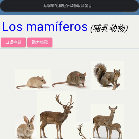
點擊單詞和短語以聽取其發音。
settings
LanguageGuide.org
•
西班牙語視覺詞彙
Los mamíferos
(哺乳動物)
口語挑戰
聽力挑戰