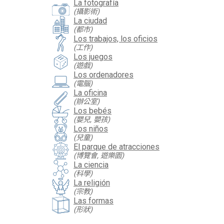
La fotografía
(攝影術)
La ciudad
(都市)
Los trabajos, los oficios
(工作)
Los juegos
(遊戲)
Los ordenadores
(電腦)
La oficina
(辦公室)
Los bebés
(嬰兒, 嬰孩)
Los niños
(兒童)
El parque de atracciones
(博覽會, 遊樂園)
La ciencia
(科學)
La religión
(宗教)
Las formas
(形狀)