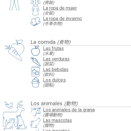
(男裝)
La ropa de mujer
(女裝)
La ropa de invierno
(冬季衣物)
La comida
(食物)
Las frutas
(水果)
Las verduras
(蔬菜)
Las bebidas
(飲料)
Los dulces
(甜點)
Los animales
(動物)
Los animales de la granja
(農場動物)
Las mascotas
(寵物)
Los insectos