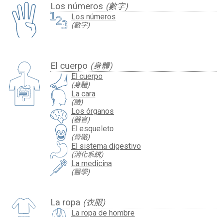
Los números
(數字)
Los números
(數字)
El cuerpo
(身體)
El cuerpo
(身體)
La cara
(臉)
Los órganos
(器官)
El esqueleto
(骨骼)
El sistema digestivo
(消化系統)
La medicina
(醫學)
La ropa
(衣服)
La ropa de hombre