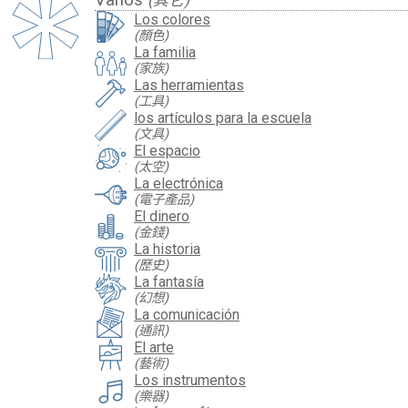
Varios
(其它)
Los colores
(顏色)
La familia
(家族)
Las herramientas
(工具)
los artículos para la escuela
(文具)
El espacio
(太空)
La electrónica
(電子產品)
El dinero
(金錢)
La historia
(歷史)
La fantasía
(幻想)
La comunicación
(通訊)
El arte
(藝術)
Los instrumentos
(樂器)