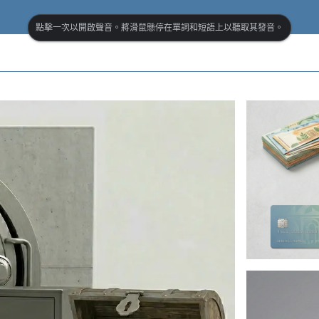
點擊一次以開啟聲音。將滑鼠懸停在單詞和短語上以聽取其發音。