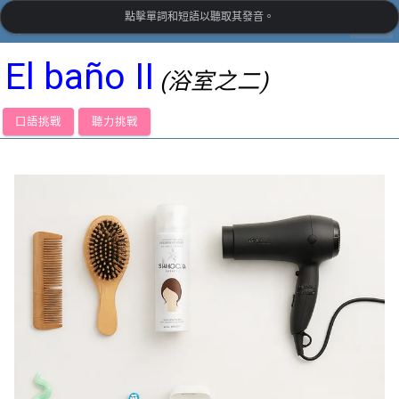
點擊單詞和短語以聽取其發音。
settings
LanguageGuide.org
•
西班牙語視覺詞彙
El baño II
(浴室之二)
口語挑戰
聽力挑戰