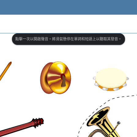
點擊一次以開啟聲音。將滑鼠懸停在單詞和短語上以聽取其發音。