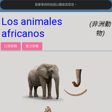
點擊單詞和短語以聽取其發音。
settings
LanguageGuide.org
•
西班牙語視覺詞彙
Los animales
(非洲動
africanos
物)
口語挑戰
聽力挑戰