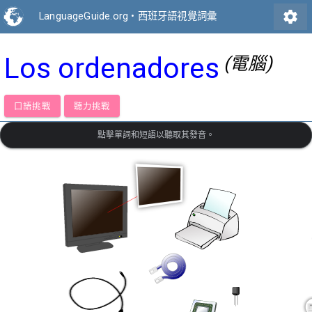
settings
LanguageGuide.org
•
西班牙語視覺詞彙
Los ordenadores
(電腦)
口語挑戰
聽力挑戰
點擊單詞和短語以聽取其發音。