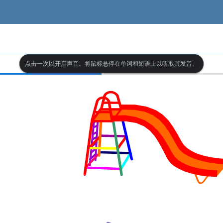
点击一次以开启声音。将鼠标悬停在单词和短语上以听取其发音。