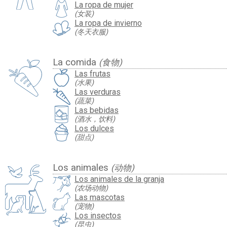
La ropa de mujer
(女装)
La ropa de invierno
(冬天衣服)
La comida
(食物)
Las frutas
(水果)
Las verduras
(蔬菜)
Las bebidas
(酒水，饮料)
Los dulces
(甜点)
Los animales
(动物)
Los animales de la granja
(农场动物)
Las mascotas
(宠物)
Los insectos
(昆虫)