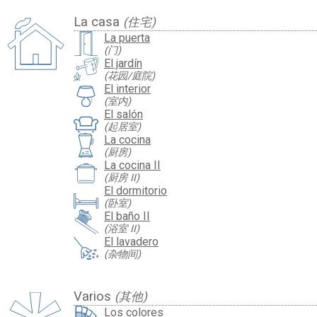
La casa
(住宅)
La puerta
(门)
El jardín
(花园/庭院)
El interior
(室内)
El salón
(起居室)
La cocina
(厨房)
La cocina II
(厨房 II)
El dormitorio
(卧室)
El baño II
(浴室 II)
El lavadero
(杂物间)
Varios
(其他)
Los colores