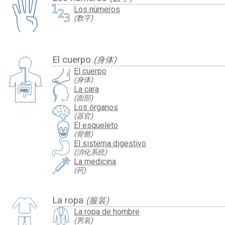
Los números
(数字)
El cuerpo
(身体)
El cuerpo
(身体)
La cara
(面部)
Los órganos
(器官)
El esqueleto
(骨骼)
El sistema digestivo
(消化系统)
La medicina
(药)
La ropa
(服装)
La ropa de hombre
(男装)