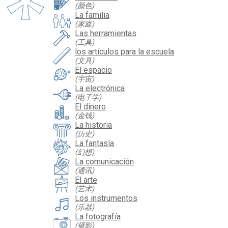
(颜色)
La familia
(家庭)
Las herramientas
(工具)
los artículos para la escuela
(文具)
El espacio
(宇宙)
La electrónica
(电子学)
El dinero
(金钱)
La historia
(历史)
La fantasía
(幻想)
La comunicación
(通讯)
El arte
(艺术)
Los instrumentos
(乐器)
La fotografía
(摄影)