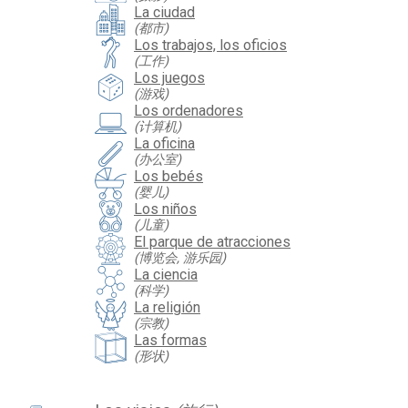
La ciudad
(都市)
Los trabajos, los oficios
(工作)
Los juegos
(游戏)
Los ordenadores
(计算机)
La oficina
(办公室)
Los bebés
(婴儿)
Los niños
(儿童)
El parque de atracciones
(博览会, 游乐园)
La ciencia
(科学)
La religión
(宗教)
Las formas
(形状)