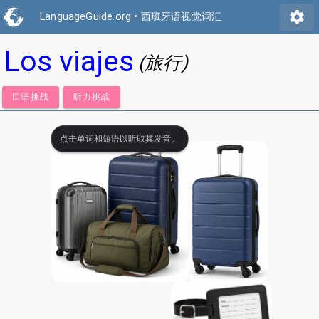
settings
LanguageGuide.org
•
西班牙语视觉词汇
Los viajes
(旅行)
口语挑战
听力挑战
点击单词和短语以听取其发音。