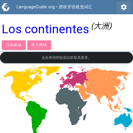
settings
LanguageGuide.org
•
西班牙语视觉词汇
(大洲)
Los continentes
口语挑战
听力挑战
点击单词和短语以听取其发音。