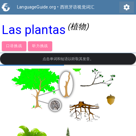
settings
LanguageGuide.org
•
西班牙语视觉词汇
(植物)
Las plantas
口语挑战
听力挑战
点击单词和短语以听取其发音。