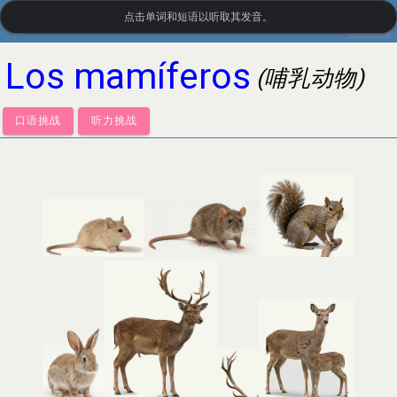
点击单词和短语以听取其发音。
settings
LanguageGuide.org
•
西班牙语视觉词汇
Los mamíferos
(哺乳动物)
口语挑战
听力挑战