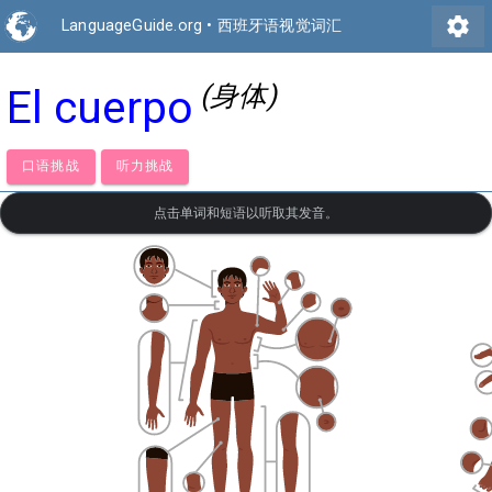
settings
LanguageGuide.org
•
西班牙语视觉词汇
(身体)
El cuerpo
口语挑战
听力挑战
点击单词和短语以听取其发音。