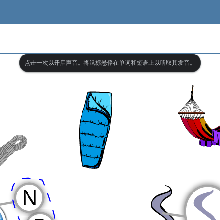
点击一次以开启声音。将鼠标悬停在单词和短语上以听取其发音。