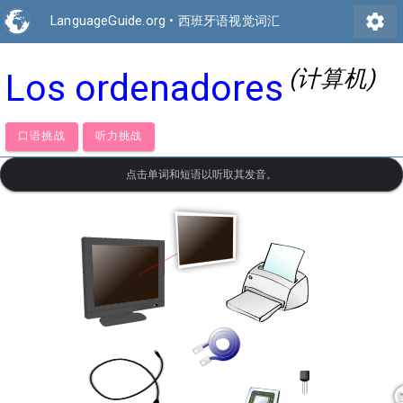
settings
LanguageGuide.org
•
西班牙语视觉词汇
(计算机)
Los ordenadores
口语挑战
听力挑战
点击单词和短语以听取其发音。