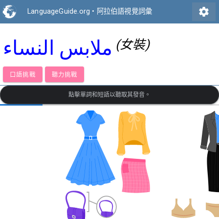
settings
LanguageGuide.org
•
阿拉伯語視覺詞彙
ملابس النساء
(女裝)
口語挑戰
聽力挑戰
點擊單詞和短語以聽取其發音。