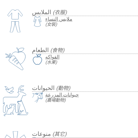
الملابس
(衣服)
ملابس النساء
(女裝)
الطعام
(食物)
الفواكه
(水果)
الحيوانات
(動物)
حيوانات المزرعة
(農場動物)
منوعات
(其它)