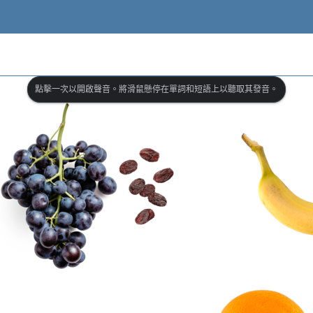
點擊一次以開啟聲音。將滑鼠懸停在單詞和短語上以聽取其發音。