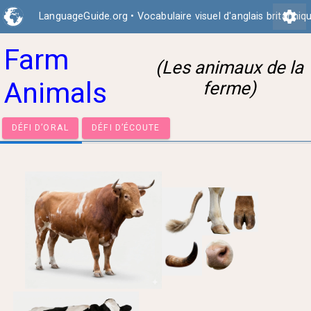
settings
LanguageGuide.org
•
Vocabulaire visuel d'anglais britanniq
Farm
(Les animaux de la
Animals
ferme)
DÉFI D’ORAL
DÉFI D’ÉCOUTE