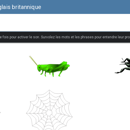
lais britannique
 fois pour activer le son. Survolez les mots et les phrases pour entendre leur pr