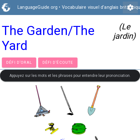
settings
LanguageGuide.org
•
Vocabulaire visuel d'anglais britanniq
(Le
The Garden/The
jardin)
Yard
DÉFI D’ORAL
DÉFI D’ÉCOUTE
Appuyez sur les mots et les phrases pour entendre leur prononciation.