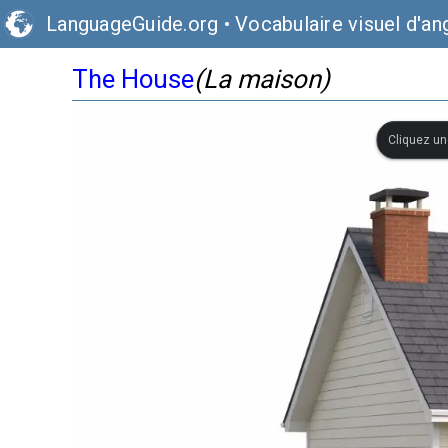
LanguageGuide.org
•
Vocabulaire visuel d'ang
The House
(La maison)
Cliquez une