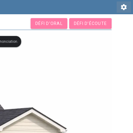
settings
DÉFI D’ORAL
DÉFI D’ÉCOUTE
ononciation.