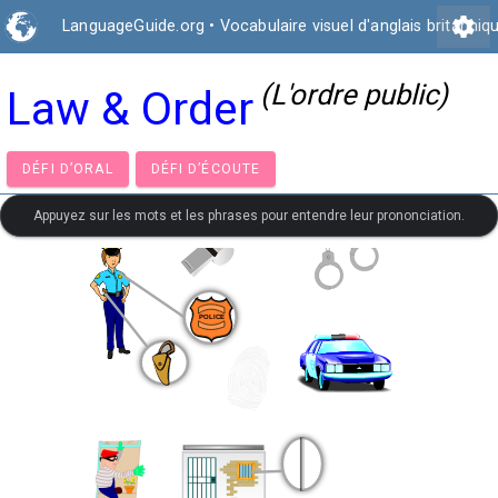
settings
LanguageGuide.org
•
Vocabulaire visuel d'anglais britanniq
(L'ordre public)
Law & Order
DÉFI D’ORAL
DÉFI D’ÉCOUTE
Appuyez sur les mots et les phrases pour entendre leur prononciation.