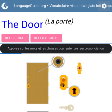
settings
LanguageGuide.org
•
Vocabulaire visuel d'anglais britanniq
(La porte)
The Door
DÉFI D’ORAL
DÉFI D’ÉCOUTE
Appuyez sur les mots et les phrases pour entendre leur prononciation.