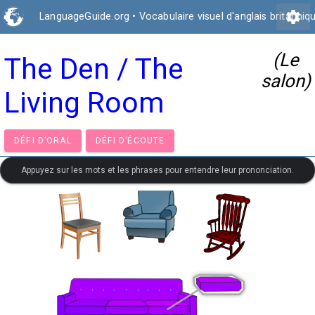
settings
LanguageGuide.org
•
Vocabulaire visuel d'anglais britanniq
(Le
The Den / The
salon)
Living Room
DÉFI D’ORAL
DÉFI D’ÉCOUTE
Appuyez sur les mots et les phrases pour entendre leur prononciation.