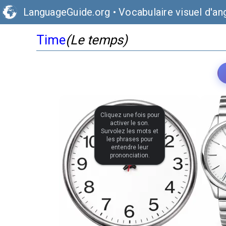
LanguageGuide.org
•
Vocabulaire visuel d'an
Time
(Le temps)
Cliquez une fois pour
activer le son.
Survolez les mots et
les phrases pour
entendre leur
prononciation.