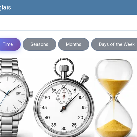
glais
Time
Seasons
Months
Days of the Week