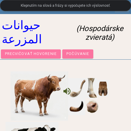
Klepnutím na slová a frázy si vypočujete ich výslovnosť.
settings
LanguageGuide.org
•
Arabský vizuálny slovník
حيوانات
(Hospodárske
المزرعة
zvieratá)
PRECVIČOVAŤ HOVORENIE
POČÚVANIE
volume_up