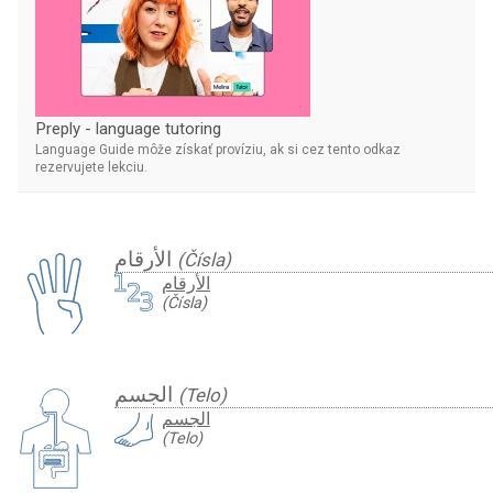
Preply - language tutoring
Language Guide môže získať províziu, ak si cez tento odkaz
rezervujete lekciu.
الأرقام
(Čísla)
الأرقام
(Čísla)
الجسم
(Telo)
الجسم
(Telo)