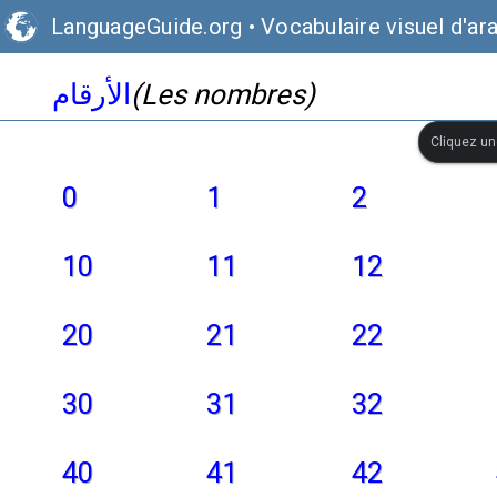
LanguageGuide.org
•
Vocabulaire visuel d'ar
الأرقام
(Les nombres)
Cliquez une
0
1
2
10
11
12
20
21
22
30
31
32
40
41
42