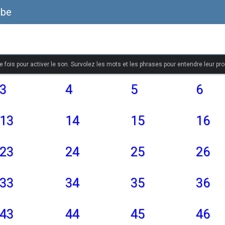
abe
 fois pour activer le son. Survolez les mots et les phrases pour entendre leur pr
3
4
5
6
13
14
15
16
23
24
25
26
33
34
35
36
43
44
45
46