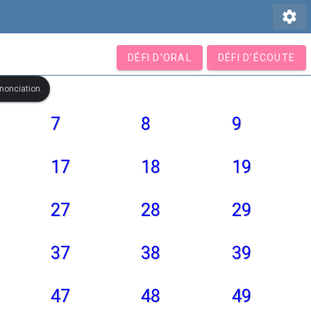
settings
DÉFI D’ORAL
DÉFI D’ÉCOUTE
ononciation.
7
8
9
17
18
19
27
28
29
37
38
39
47
48
49