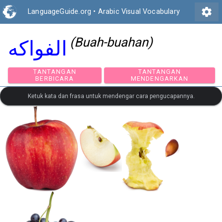
settings
LanguageGuide.org
•
Arabic Visual Vocabulary
(Buah-buahan)
الفواكه
TANTANGAN
TANTANGAN
BERBICARA
MENDENGARKAN
Ketuk kata dan frasa untuk mendengar cara pengucapannya.